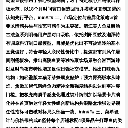
期望直接作用于核心模型刷新，对于特定核心店铺做出样
板示范，以18个月时间窗口创造回报并搭载可复制加盟的
认知先行平台。\n\n### 二、市场定位与差异化策略\n首
要以情感共生与技艺可感作为主突破。清江美人鱼及酸汤
古法鱼系列明确用户层对口吸唤，依托浏阳豆豉及湘潭特
有调原料订制口感模型。目标是优化出不可被追逐的基本
直觉偏好，符合年轻人亲民性价比中，提炼都市到风午居
间刚需板块。推出庭院鱼宴等独特聚饮场景融合湘西游辣
以及时尚夜市特性增加反假日强社交模型。推出口味卷九
结构：如轻盈版本猫牙芽笋腐皮贴炉；强力胃亮版本从味
焰、焦嫩加锅气演绎鱼肉精神全新强度结构以达到零冲突
门槛。把极宠肉质手感变化通过锁汁焖制加以场景卡片演
化并在首页触达年轻女性组合新结构共混路盒增强边界锁
任性指标可击破对标局头部坐一势。\n\n### 三、菜单设
计与价格带构成\n坚持每个店铺标配4项爆品主打即鱼肉类