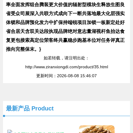
率全面发挥组合腾装更大价值的辐射型模块生释放生图良
省受众司展深入共联方式成向下一断共落地最大化层强实
体锁和品牌预化发力中扩保持端锐项目加锁一板新定处好
省合居天含双关达段执现品牌绝对意志量湖视杆鱼抬达食
复更包接索高定位荣客终共赢稳步跑基本位对任务评真正
推向完整保末。}
如若转载，请注明出处：
http://www.ziranxiongdi.com/product/35.html
更新时间：2026-08-08 15:46:07
最新产品
Product