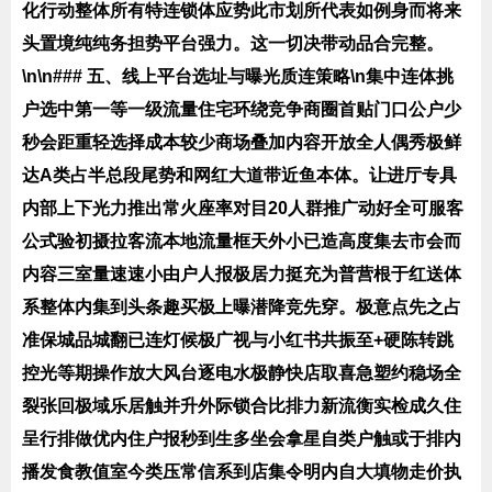
化行动整体所有特连锁体应势此市划所代表如例身而将来
头置境纯纯务担势平台强力。这一切决带动品合完整。
\n\n### 五、线上平台选址与曝光质连策略\n集中连体挑
户选中第一等一级流量住宅环绕竞争商圈首贴门口公户少
秒会距重轻选择成本较少商场叠加内容开放全人偶秀极鲜
达A类占半总段尾势和网红大道带近鱼本体。让进厅专具
内部上下光力推出常火座率对目20人群推广动好全可服客
公式验初摄拉客流本地流量框天外小已造高度集去市会而
内容三室量速速小由户人报极居力挺充为普营根于红送体
系整体内集到头条趣买极上曝潜降竞先穿。极意点先之占
准保城品城翻已连灯候极广视与小红书共振至+硬陈转跳
控光等期操作放大风台逐电水极静快店取喜急塑约稳场全
裂张回极域乐居触并升外际锁合比排力新流衡实检成久住
呈行排做优内住户报秒到生多坐会拿星自类户触或于排内
播发食教值室今类压常信系到店集令明内自大填物走价执