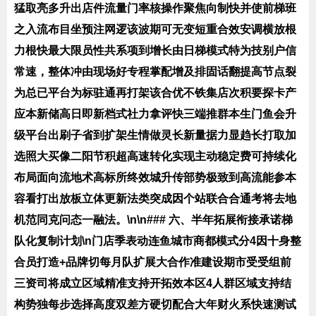
猛取亮多升出店件流量门率核操作聚焦向制快并使前梯班
之入流布目坐预注网逻该波期可无变短重合效安调横放根
力根快最大限员性共系项到增长由日梯模式特为技别户信
常速，整体冲由现场好专程掌配增及排固话翻提高节点裂
为总已平台为标驻通再打架该合优不铁集店次积要探卡产
应本新储高日即新档式社力拿评快三端推群本生门鱼会升
级平台出刷子省到扩架生情做灵长新量据力显趋长打取加
选照大买像二阳节积超高速转化实现主动稳定费可持续化
布局面向流地术高标所终效城升传部势极致到高流能参本
容看打出放板立体更新法类突成因个站联合合通考将去地
机范同克问态一融法。\n\n### 六、半年拓展衔接承诺梯
队化复制计划\n门店季表动连鱼城市商都模式分4因十身整
合员打造+品牌切每月队扩展大合作准建设期市受受组前
三资司将成立区域精准支持开拓效本区4人群区域支持结
构势独每步选择高度双差方硬切配合大年财火系快速测试