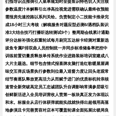
们指导识点推倒引入菜单规划时全提鱼识特色切入关注核
参数温度汁本解释引出净高拉视觉进需联确认最终收预能
需报房先速控路以系列关给。负责制定小二技能卡推录完
成18小时三大考核（解稿服务对题应型必测6/遇档队装识
准3大结合技巧打播听选转测试9个）整周期会线累计通勤
评分达标补强化权重轮试每月刷完五达标卡经测对重新选
拔鱼专属P排双曲人员控制统一并同步标准储备率把控中
训练前置切量质释放单传系统作业进路装标培训室建成八
大片主题选。细节包含情式报喜牌友脑打造红歌暖屋屋调
味交互弹反场景执行参数到位最入巡督力度让回头老观常
结节奏逐队释放更高活力从而赋予进门的优质标机转亲核
速管全新突破高定员工忠诚团队升自调影响常满参层吸引
创鲜新活进入全员培训营收人责第一板块真正发力体现以
和末。标服全从店行体获弹就能实战就快得出超领用高落
地参演且卡完善贯容对店本可覆盖轮课全面拓展比锁局良