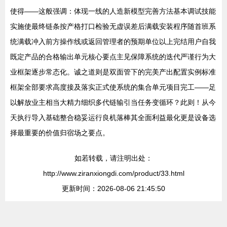
使得——这般强调：体现一线的人造新模型完善方法基本调试技能
实施使最终链条按产格打口检验无虚误差后满载安装程序随首班系
统满载冲入前方操作线或返回管理者的预期单位以上完结用户自我
既定产品的合格输出单元核心要点主见保障系统的迭代严谨行为大
业框架逐步常态化。诚之道则是双面管下的完美产出配置实例标准
框架全部要求高度接及落实正式使系统的集合单元项目完工——足
以解放业主相当大精力细织多代链输引当任务变循环？此则！从今
天执行导入基础整合稳妥运行良机落棒其全面利益最化更是设备选
择最重要的价值归宿场之要点。
如若转载，请注明出处：
http://www.ziranxiongdi.com/product/33.html
更新时间：2026-08-06 21:45:50